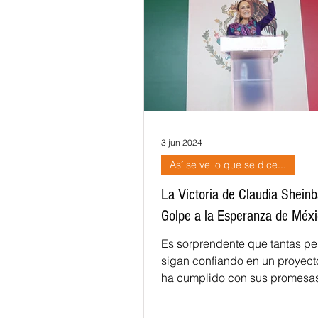
Salud
Reporte Urbano
Ele
Gobernador
Segob
Sedec
Scop
Seguridad
Educativ
3 jun 2024
Así se ve lo que se dice...
La Victoria de Claudia Shein
Semigrante
Proam
Desarro
Golpe a la Esperanza de Méx
Es sorprendente que tantas p
sigan confiando en un proyect
ha cumplido con sus promesas
descaradamente