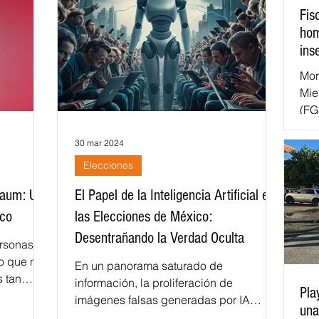
Fis
cciones
Así se ve lo que se dice...
hom
ins
Mor
o
Turismo
Sader
DIF
Mujeres
Mie
(FG
cif
as
Juventud
Finanzas
Boletines de SSM
dol
30 mar 2024
ent
Elecciones
con
baum: Un
El Papel de la Inteligencia Artificial en
por
llo Urbano
tra
ico
las Elecciones de México:
reg
Desentrañando la Verdad Oculta
ersonas
esc
o que no
ext
En un panorama saturado de
 tan
par
información, la proliferación de
Pla
imágenes falsas generadas por IA
una
plantea un dilema ético y democrático.