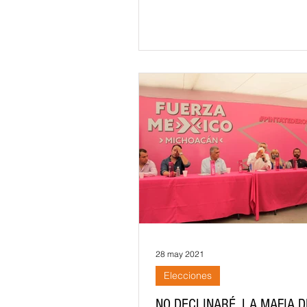
gubernatura por Morena, desd
Secretaría
28 may 2021
Elecciones
NO DECLINARÉ, LA MAFIA D