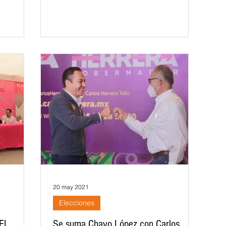
e la
20 may 2021
Elecciones
EL
Se suma Chavo López con Carlos