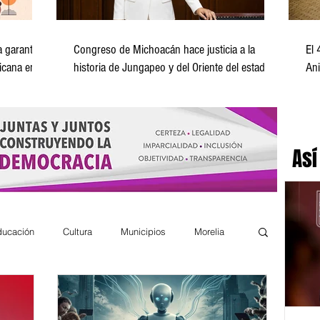
 garantizar
Congreso de Michoacán hace justicia a la
El 
icana en
historia de Jungapeo y del Oriente del estado:
Ani
Emma Rivera
de
Así
ducación
Cultura
Municipios
Morelia
Nacional Internacional
Columnistas