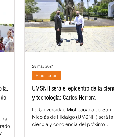
28 may 2021
Elecciones
lla,
UMSNH será el epicentro de la ciencia
 de
y tecnología: Carlos Herrera
La Universidad Michoacana de San
Nicolás de Hidalgo (UMSNH) será la
una
ciencia y conciencia del próximo
fredo
gobierno estatal y, con ello, comenzar
la