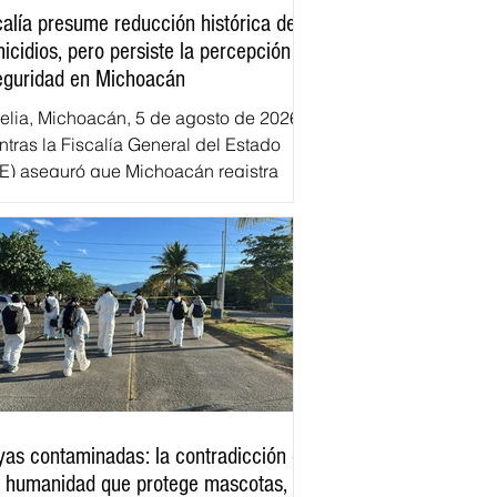
calía presume reducción histórica de
icidios, pero persiste la percepción de
eguridad en Michoacán
elia, Michoacán, 5 de agosto de 2026.–
ntras la Fiscalía General del Estado
E) aseguró que Michoacán registra
ras históricas a la baja en homicidios
osos, la percepción de inseguridad
re amplios sectores de la población
tinúa siendo distinta a la presentada
 las autoridades. Empresarios,
nsportistas y habitantes de diversas
iones del estado describen un
enario marcado por la violencia, las
orsiones y las restricciones de facto
a transita
yas contaminadas: la contradicción de
 humanidad que protege mascotas,