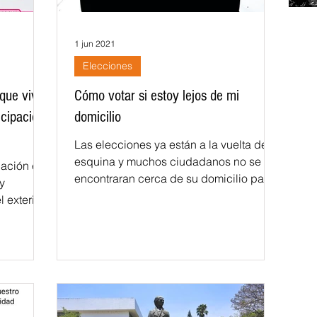
1 jun 2021
Elecciones
que viven
Cómo votar si estoy lejos de mi
icipación
domicilio
Las elecciones ya están a la vuelta de la
esquina y muchos ciudadanos no se
pación en
encontraran cerca de su domicilio para
y
poder votar, para lo...
exterior,