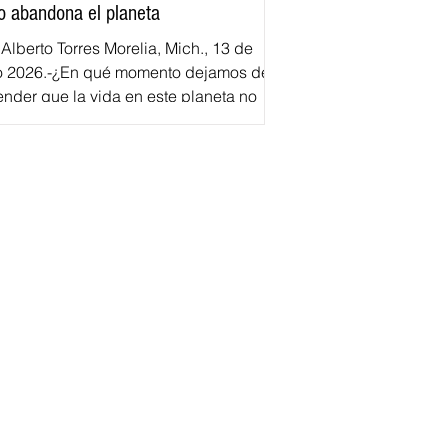
o abandona el planeta
 Alberto Torres Morelia, Mich., 13 de
io 2026.-¿En qué momento dejamos de
ender que la vida en este planeta no
mina en nuestra especie? ¿Cuándo
dimos la capacidad de indignarnos por
destrucción de los ecosistemas que
tienen nuestra propia existencia? La
ente alerta sanitaria sobre la
taminación de playas mexicanas
lve a poner sobre la mesa una pregunta
ómoda: ¿nos preocupa realmente la
uraleza o solamente aquello que
emos cerca, que pod