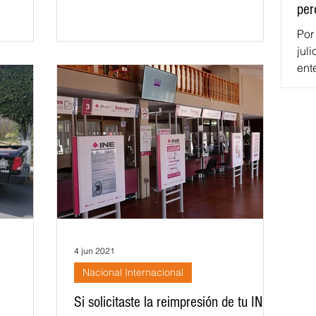
per
Por
jul
ent
ter
per
la 
sos
reci
con
vue
inc
nat
ten
4 jun 2021
Nacional Internacional
Si solicitaste la reimpresión de tu INE,